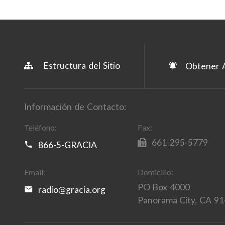
Estructura del Sitio
Obtener A
Información de Contacto:
Teléfono:
Fax:
661-295-5779
866-5-GRACIA
Email:
Domicilio:
PO Box 4000
radio@gracia.org
Panorama City, CA 9