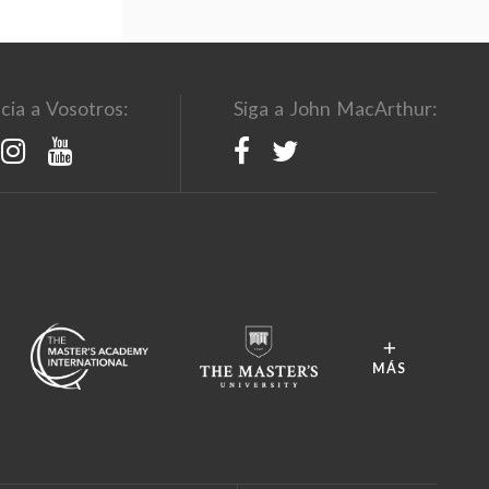
cia a Vosotros:
Siga a John MacArthur:
MÁS