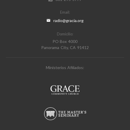
Email:
radio@gracia.org
Domicilio:
PO Box 4000
Panorama City, CA 91412
Ministerios Afiliados: