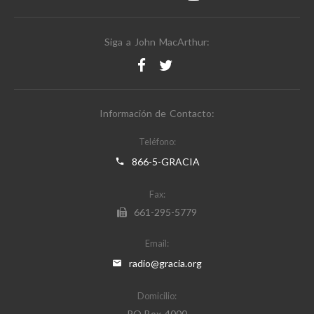
Siga a John MacArthur:
Información de Contacto:
Teléfono:
866-5-GRACIA
Fax:
661-295-5779
Email:
radio@gracia.org
Domicilio:
PO Box 4000