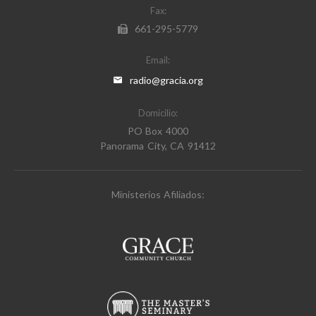
Fax:
661-295-5779
Email:
radio@gracia.org
Domicilio:
PO Box 4000
Panorama City, CA 91412
Ministerios Afiliados: