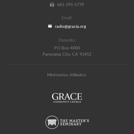
661-295-5779
Email:
radio@gracia.org
Domicilio:
PO Box 4000
Panorama City, CA 91412
Ministerios Afiliados: