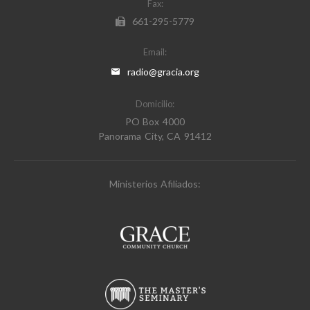
Fax:
661-295-5779
Email:
radio@gracia.org
Domicilio:
PO Box 4000
Panorama City, CA 91412
Ministerios Afiliados: