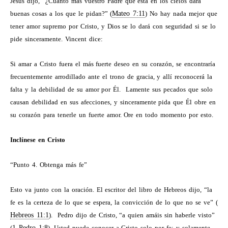
Jesús dijo, “¿Cuánto más vuestro Padre que está en los cielos dará
buenas cosas a los que le pidan?” (
Mateo 7:11
) No hay nada mejor que
tener amor supremo por Cristo, y Dios se lo dará con seguridad si se lo
pide sinceramente. Vincent dice:
Si amar a Cristo fuera el más fuerte deseo en su corazón, se encontraría
frecuentemente arrodillado ante el trono de gracia, y allí reconocerá la
falta y la debilidad de su amor por Él.
Lamente sus pecados que solo
causan debilidad en sus afecciones, y sinceramente pida que Él obre en
su corazón para tenerle un fuerte amor. Ore en todo momento por esto.
Inclínese en Cristo
“Punto 4. Obtenga más fe”
Esto va junto con la oración. El escritor del libro de Hebreos dijo, “la
fe es la certeza de lo que se espera, la convicción de lo que no se ve” (
Hebreos 11:1
).
Pedro dijo de Cristo, “a quien amáis sin haberle visto”
(
1 Pedro 1:8
). Usted puede conocer a Cristo solo por fe; y solamente