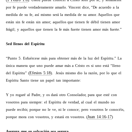
por fe puede verdaderamente amarlo. Vincent dice, “De acuerdo a la
medida de su fe, así mismo será la medida de su amor. Aquellos que
están sin fe están sin amor; aquellos que tienen fe débil tienen amor
frágil; y aquellos que tienen la fe más fuerte tienen amor más fuerte.”
Sed llenos del Espíritu
“Punto 5. Esfuércese más para obtener más de la luz del Espíritu.” La
única manera que uno puede amar más a Cristo es si uno está “lleno
del Espíritu” (
Efesios 5:18
).
Jesús mismo dio la razón, por lo que el
Espíritu Santo tiene un papel tan importante:
Y yo rogaré al Padre, y os dará otro Consolador, para que esté con
vosotros para siempre: el Espíritu de verdad, al cual el mundo no
puede recibir, porque no le ve, ni le conoce; pero vosotros le conocéis,
porque mora con vosotros, y estará en vosotros. (
Juan 14:16-17
)
Asegure que su salvación sea segura