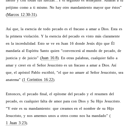
mente y con todas tus fuerzas…Y el segundo es semejante: Amarás a tu
prójimo como a ti mismo. No hay otro mandamiento mayor que éstos”
(
Marcos 12:30-31
).
Así que, la esencia de todo pecado es el fracaso a amar a Dios. Esta es
la primera violación. Y la esencia del pecado es visto más claramente
en la incredulidad. Esto se ve en Juan 16
donde Jesús dijo que Él
mandaría al Espíritu Santo quien “convencerá al mundo de pecado, de
justicia y de juicio” (
Juan 16:8
). En otras palabras, cualquier fallo a
amar y creer en el Señor Jesucristo es un fracaso a amar a Dios. Así
que, el apóstol Pablo escribió, “el que no amare al Señor Jesucristo, sea
anatema” (
1 Corintios 16:22
).
Entonces, el pecado final, el epítome del pecado y el resumen del
pecado, es cualquier falta de amor para con Dios y Su Hijo Jesucristo.
“Y este es su mandamiento: que creamos en el nombre de su Hijo
Jesucristo, y nos amemos unos a otros como nos ha mandado” (
1 Juan 3:23
).