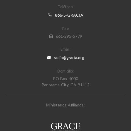
Teléfono:
866-5-GRACIA
Fax:
661-295-5779
Email:
radio@gracia.org
Domicilio:
PO Box 4000
Panorama City, CA 91412
Ministerios Afiliados: