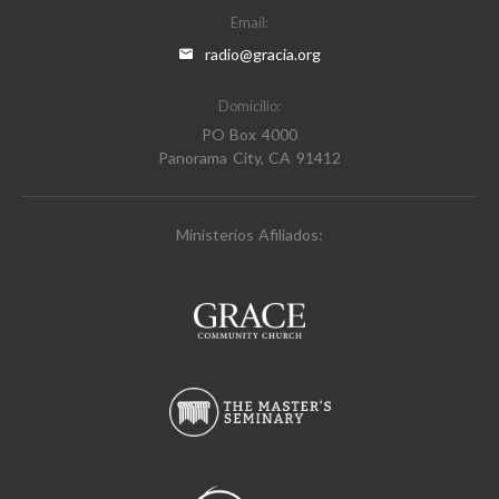
Email:
radio@gracia.org
Domicilio:
PO Box 4000
Panorama City, CA 91412
Ministerios Afiliados: