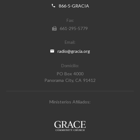
866-5-GRACIA
Fax:
661-295-5779
Email:
radio@gracia.org
Domicilio:
PO Box 4000
Panorama City, CA 91412
Ministerios Afiliados: