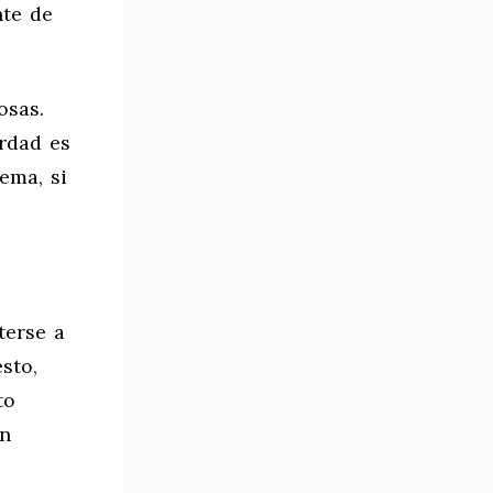
nte de
osas.
erdad es
ema, si
terse a
sto,
to
an