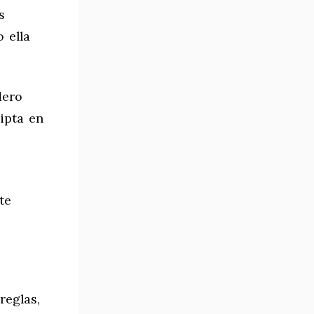
s
 ella
dero
ripta en
te
reglas,