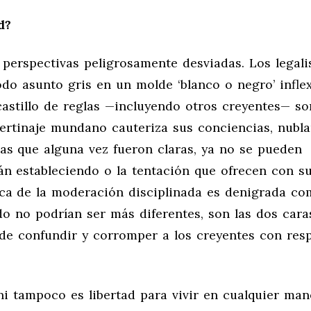
d?
perspectivas peligrosamente desviadas. Los legali
do asunto gris en un molde ‘blanco o negro’ inflex
 castillo de reglas —incluyendo otros creyentes— so
ibertinaje mundano cauteriza sus conciencias, nubl
cas que alguna vez fueron claras, ya no se pueden
tán estableciendo o la tentación que ofrecen con s
erca de la moderación disciplinada es denigrada c
do no podrían ser más diferentes, son las dos cara
de confundir y corromper a los creyentes con res
 ni tampoco es libertad para vivir en cualquier ma