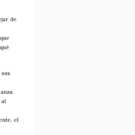
ejar de
 que
 qué
 sus
danas.
 al
nte, el