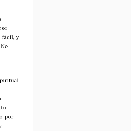
s
ese
fácil, y
 No
piritual
a
itu
do por
y