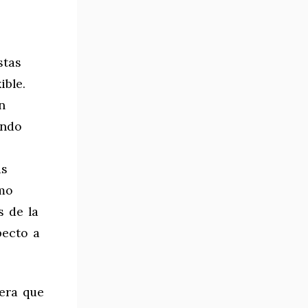
stas
ible.
n
ando
us
omo
s de la
pecto a
nera que