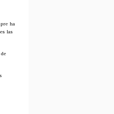
mpre ha
es las
 de
s