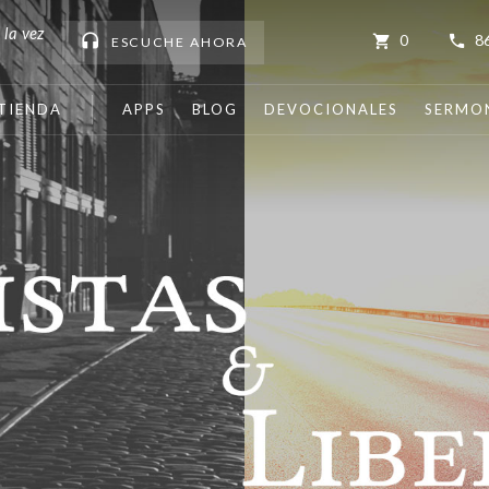
 la vez
0
8
ESCUCHE
AHORA
TIENDA
APPS
BLOG
DEVOCIONALES
SERMO