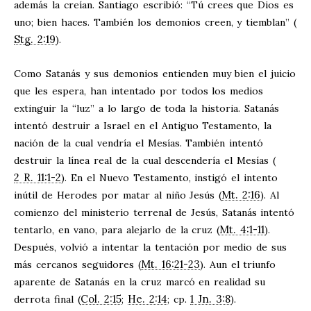
además la creían. Santiago escribió: “Tú crees que Dios es
uno; bien haces. También los demonios creen, y tiemblan” (
Stg. 2:19
).
Como Satanás y sus demonios entienden muy bien el juicio
que les espera, han intentado por todos los medios
extinguir la “luz” a lo largo de toda la historia. Satanás
intentó destruir a Israel en el Antiguo Testamento, la
nación de la cual vendría el Mesías. También intentó
destruir la línea real de la cual descendería el Mesías (
2 R. 11:1-2
). En el Nuevo Testamento, instigó el intento
Mt. 2:16
inútil de Herodes por matar al niño Jesús (
). Al
comienzo del ministerio terrenal de Jesús, Satanás intentó
Mt. 4:1-11
tentarlo, en vano, para alejarlo de la cruz (
).
Después, volvió a intentar la tentación por medio de sus
Mt. 16:21-23
más cercanos seguidores (
). Aun el triunfo
aparente de Satanás en la cruz marcó en realidad su
Col. 2:15
He. 2:14
1 Jn. 3:8
derrota final (
;
; cp.
).