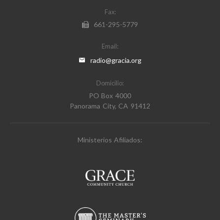
Fax:
661-295-5779
Email:
radio@gracia.org
Domicilio:
PO Box 4000
Panorama City, CA 91412
Ministerios Afiliados: