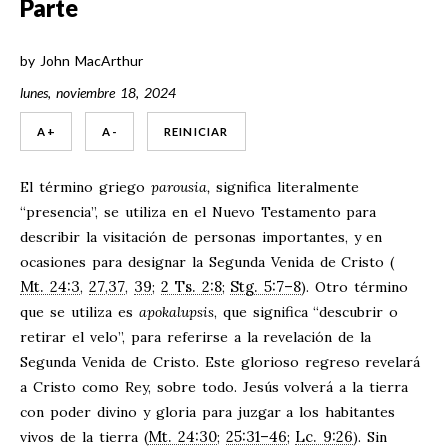
Parte
by
John MacArthur
lunes, noviembre 18, 2024
A +
A -
REINICIAR
El término griego
parousia,
significa literalmente
“presencia”, se utiliza en el Nuevo Testamento para
describir la visitación de personas importantes, y en
ocasiones para designar la Segunda Venida de Cristo (
Mt. 24:3
27
37
39
2 Ts. 2:8
Stg. 5:7–8
,
,
,
;
;
). Otro término
que se utiliza es
apokalupsis
, que significa “descubrir o
retirar el velo”, para referirse a la revelación de la
Segunda Venida de Cristo. Este glorioso regreso revelará
a Cristo como Rey, sobre todo. Jesús volverá a la tierra
con poder divino y gloria para juzgar a los habitantes
Mt. 24:30
25:31–46
Lc. 9:26
vivos de la tierra (
;
;
). Sin