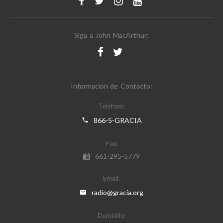
Siga a John MacArthur:
Información de Contacto:
Teléfono:
866-5-GRACIA
Fax:
661-295-5779
Email:
radio@gracia.org
Domicilio: