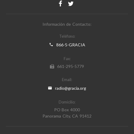
Información de Contacto:
Teléfono:
866-5-GRACIA
Fax:
661-295-5779
Email:
radio@gracia.org
Domicilio:
PO Box 4000
Panorama City, CA 91412