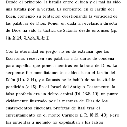
Desde el principio, la batalla entre el bien y el mal ha sido
una batalla por la verdad. La serpiente, en el Jardín del
Edén, comenzó su tentación cuestionando la veracidad de
las palabras de Dios. Poner en duda la revelación directa
de Dios ha sido la táctica de Satanás desde entonces (cp.
Jn. 8:44
2 Co. 11:3–4
;
).
Con la eternidad en juego, no es de extrañar que las
Escrituras reserven sus palabras más duras de condena
para aquellos que ponen mentiras en la boca de Dios. La
serpiente fue inmediatamente maldecida en el Jardín del
Gn. 3:14
Edén (
), y a Satanás se le habló de su inevitable
perdición (v. 15). En el Israel del Antiguo Testamento, la
Dt. 13:5
10
falsa profecía era un delito capital (
,
), un punto
vívidamente ilustrado por la matanza de Elías de los
cuatrocientos cincuenta profetas de Baal tras el
1 R. 18:19
40
enfrentamiento en el monte Carmelo (
,
). Pero
los israelitas a menudo no expulsaban a los falsos