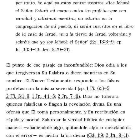
por tanto, he aquí yo estoy contra vosotros, dice Jehová
el Señor. Estará mi mano contra los profetas que ven
vanidad y adivinan mentira; no estarán en la
congregación de mi pueblo, ni serán inscritos en el libro
de la casa de Israel, ni a la tierra de Israel volverán; y
Ez. 13:3–9
sabréis que yo soy Jehová el Señor”
(
; cp.
Is. 30:9–13
Jer. 5:29–31
;
)
.
El punto de ese pasaje es inconfundible: Dios odia a los
que tergiversan Su Palabra o dicen mentiras en Su
nombre. El Nuevo Testamento responde a los falsos
1 Ti. 6:3–5
profetas con la misma severidad (cp.
;
2 Ti. 3:1–9
1 Jn. 4:1–3
2 Jn. 7–11
;
;
). Dios no tolera a
quienes falsifican o fingen la revelación divina. Es una
ofensa que Él toma personalmente, y Su retribución es
rápida y mortal. Sabotear la verdad bíblica de cualquier
manera —añadiéndole algo, quitándole algo o mezclándola
Gá. 1:9
2 Jn. 9–11
con el error— es invitar la ira divina (
;
).