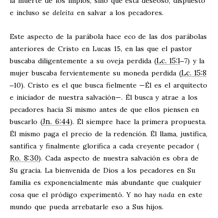
la muerte de los impíos, sino que está deseoso, dispuesto
e incluso se
deleita
en salvar a los pecadores.
Este aspecto de la parábola hace eco de las dos parábolas
anteriores de Cristo en Lucas 15
, en las que el pastor
Lc. 15:1
buscaba diligentemente a su oveja perdida (
‒7) y la
Lc. 15:8
mujer buscaba fervientemente su moneda perdida (
‒10). Cristo es el que busca fielmente —Él es el arquitecto
e iniciador de nuestra salvación—. Él busca y atrae a los
pecadores hacia Sí mismo antes de que ellos piensen en
Jn. 6:44
buscarlo (
). Él siempre hace la primera propuesta.
Él mismo paga el precio de la redención. Él llama, justifica,
santifica y finalmente glorifica a cada creyente pecador (
Ro. 8:30
). Cada aspecto de nuestra salvación es obra de
Su gracia. La bienvenida de Dios a los pecadores en Su
familia es exponencialmente más abundante que cualquier
cosa que el pródigo experimentó. Y no hay
nada
en este
mundo que pueda arrebatarle eso a Sus hijos.