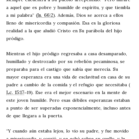
a aquel que es pobre y humilde de espíritu, y que tiembla
Is. 66:2
a mi palabra” (
). Además, Dios se acerca a ellos
lleno de misericordia y compasión. Esa es la gloriosa
realidad a la que aludió Cristo en Su parábola del hijo
pródigo.
Mientras el hijo pródigo regresaba a casa desamparado,
humillado y destrozado por su rebelión pecaminosa, se
preparaba para el castigo que sabía que merecía. Su
mayor esperanza era una vida de esclavitud en casa de su
padre a cambio de la comida y el refugio que necesitaba (
Lc. 15:17
‒19). Ese era el mejor escenario en la mente de
este joven humilde. Pero esas débiles esperanzas estaban
a punto de ser superadas exponencialmente, incluso antes
de que llegara a la puerta.
“Y cuando aún estaba lejos, lo vio su padre, y fue movido
a misericordia, y corrió, y se echó sobre su cuello, y le