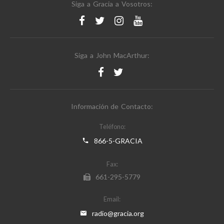
Siga a Gracia a Vosotros:
Siga a John MacArthur:
Información de Contacto:
Teléfono:
866-5-GRACIA
Fax:
661-295-5779
Email:
radio@gracia.org