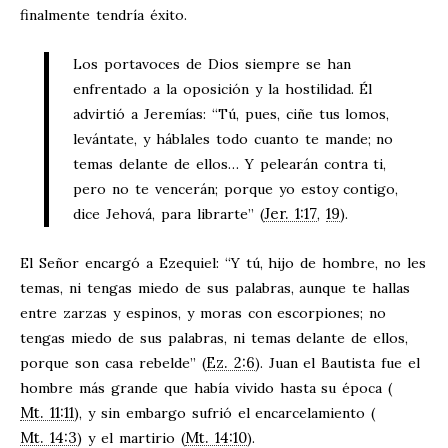
finalmente tendría éxito.
Los portavoces de Dios siempre se han
enfrentado a la oposición y la hostilidad. Él
advirtió a Jeremías: “Tú, pues, ciñe tus lomos,
levántate, y háblales todo cuanto te mande; no
temas delante de ellos… Y pelearán contra ti,
pero no te vencerán; porque yo estoy contigo,
Jer. 1:17
19
dice Jehová, para librarte” (
,
).
El Señor encargó a Ezequiel: “Y tú, hijo de hombre, no les
temas, ni tengas miedo de sus palabras, aunque te hallas
entre zarzas y espinos, y moras con escorpiones; no
tengas miedo de sus palabras, ni temas delante de ellos,
Ez. 2:6
porque son casa rebelde” (
). Juan el Bautista fue el
hombre más grande que había vivido hasta su época (
Mt. 11:11
), y sin embargo sufrió el encarcelamiento (
Mt. 14:3
Mt. 14:10
) y el martirio (
).