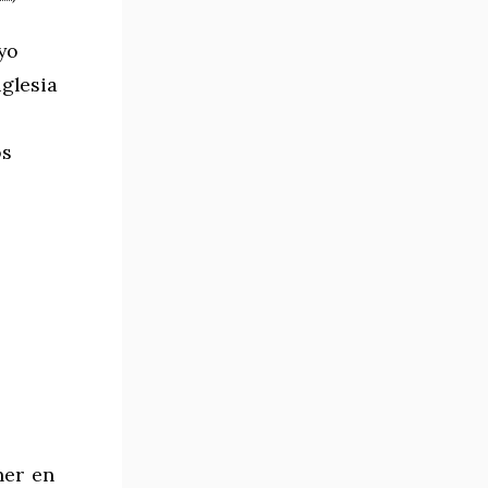
yo
glesia
os
ner en