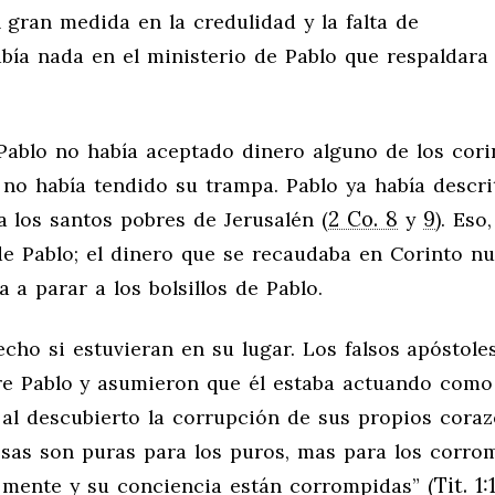
 gran medida en la credulidad y la falta de
abía nada en el ministerio de Pablo que respaldara
 Pablo no había aceptado dinero alguno de los corin
n no había tendido su trampa. Pablo ya había descr
2 Co. 8
9
a los santos pobres de Jerusalén (
y
). Eso
n de Pablo; el dinero que se recaudaba en Corinto n
a a parar a los bolsillos de Pablo.
hecho si estuvieran en su lugar. Los falsos apóstole
re Pablo y asumieron que él estaba actuando como 
 al descubierto la corrupción de sus propios coraz
cosas son puras para los puros, mas para los corro
Tit. 1:
u mente y su conciencia están corrompidas” (