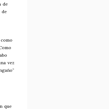
a de
s de
, como
. Como
cabo
una vez
engaño”
ón que