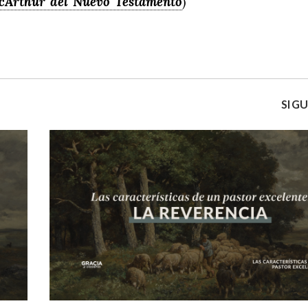
acArthur del Nuevo Testamento
)
SIGU