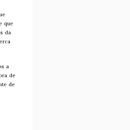
que
e que
os da
cerca
os a
bra de
nte de