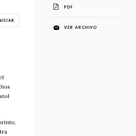
PDF
NICIAR
VER ARCHIVO
el
Dios
stol
rinto,
tra