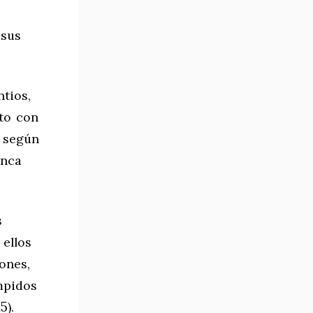
 sus
tios,
ito con
, según
unca
s
ellos
ones,
mpidos
15
).