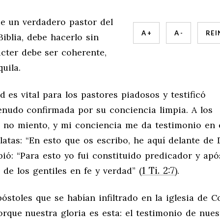
de un verdadero pastor del
A +
A -
REI
iblia, debe hacerlo sin
cter debe ser coherente,
uila.
 es vital para los pastores piadosos y testificó
nudo confirmada por su conciencia limpia. A los
, no miento, y mi conciencia me da testimonio en 
álatas: “En esto que os escribo, he aquí delante de 
ibió: “Para esto yo fui constituido predicador y apó
1 Ti. 2:7
 de los gentiles en fe y verdad” (
).
stoles que se habían infiltrado en la iglesia de Co
rque nuestra gloria es esta: el testimonio de nues