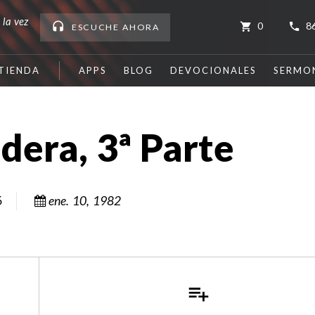
 la vez
0
8
ESCUCHE
AHORA
TIENDA
APPS
BLOG
DEVOCIONALES
SERMO
dera, 3ª Parte
6
ene. 10, 1982