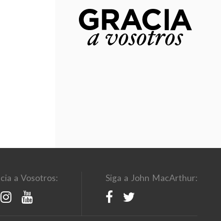
cia a Vosotros:
Siga a John MacArthur: