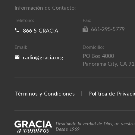
Información de Contacto:
Teléfono:
Fax:
661-295-5779
866-5-GRACIA
Email:
Domicilio:
PO Box 4000
radio@gracia.org
Panorama City, CA 9
Términos y Condiciones
Política de Privac
Desatando la verdad de Dios, un versícul
Desde 1969