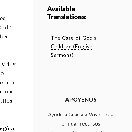
Available
Translations:
los
 al 14,
dos
The Care of God's
Children (English,
Sermons)
y 4, y
mo
lo una
n una
APÓYENOS
ritos
Ayude a Gracia a Vosotros a
brindar recursos
legó a