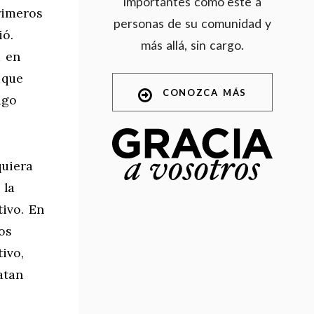
importantes como este a
rimeros
personas de su comunidad y
ió.
más allá, sin cargo.
á en
 que
CONOZCA MÁS
igo
quiera
 la
ivo. En
os
ivo,
atan