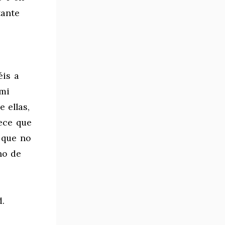
tante
éis a
 mi
 ellas,
tece que
 que no
no de
.