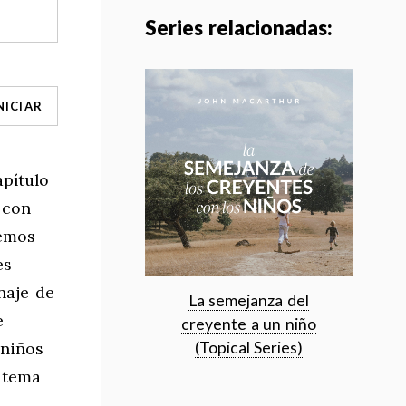
Series relacionadas:
NICIAR
apítulo
 con
hemos
es
naje de
La semejanza del
e
creyente a un niño
 niños
(Topical Series)
l tema