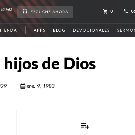
 la vez
0
8
ESCUCHE
AHORA
TIENDA
APPS
BLOG
DEVOCIONALES
SERMO
 hijos de Dios
329
ene. 9, 1983