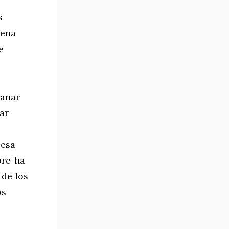
s
uena
e
ganar
ar
 esa
pre ha
 de los
os