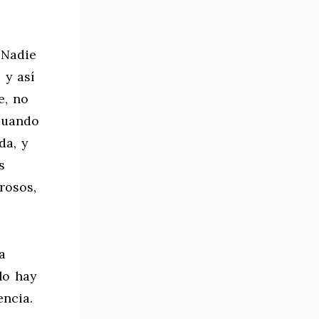
“Nadie
 y así
e, no
 cuando
da, y
s
rosos,
a
lo hay
ncia.