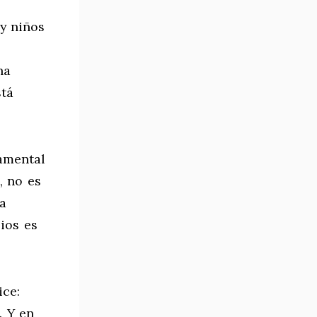
 y niños
na
stá
amental
, no es
a
Dios es
ice:
. Y en