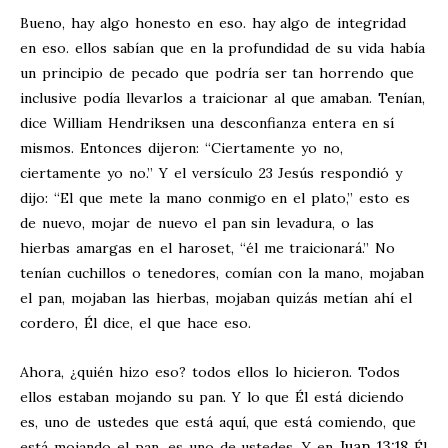
Bueno, hay algo honesto en eso. hay algo de integridad
en eso. ellos sabían que en la profundidad de su vida había
un principio de pecado que podría ser tan horrendo que
inclusive podía llevarlos a traicionar al que amaban. Tenían,
dice William Hendriksen una desconfianza entera en sí
mismos. Entonces dijeron: “Ciertamente yo no,
ciertamente yo no.” Y el versículo 23 Jesús respondió y
dijo: “El que mete la mano conmigo en el plato,” esto es
de nuevo, mojar de nuevo el pan sin levadura, o las
hierbas amargas en el haroset, “él me traicionará.” No
tenían cuchillos o tenedores, comían con la mano, mojaban
el pan, mojaban las hierbas, mojaban quizás metían ahí el
cordero, Él dice, el que hace eso.
Ahora, ¿quién hizo eso? todos ellos lo hicieron. Todos
ellos estaban mojando su pan. Y lo que Él está diciendo
es, uno de ustedes que está aquí, que está comiendo, que
Juan 13:18
está mojando el pan, es uno de ustedes. Y en
Él