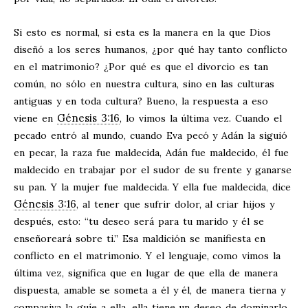
Si esto es normal, si esta es la manera en la que Dios
diseñó a los seres humanos, ¿por qué hay tanto conflicto
en el matrimonio? ¿Por qué es que el divorcio es tan
común, no sólo en nuestra cultura, sino en las culturas
antiguas y en toda cultura? Bueno, la respuesta a eso
Génesis 3:16
viene en
, lo vimos la última vez. Cuando el
pecado entró al mundo, cuando Eva pecó y Adán la siguió
en pecar, la raza fue maldecida, Adán fue maldecido, él fue
maldecido en trabajar por el sudor de su frente y ganarse
su pan. Y la mujer fue maldecida. Y ella fue maldecida, dice
Génesis 3:16
, al tener que sufrir dolor, al criar hijos y
después, esto: “tu deseo será para tu marido y él se
enseñoreará sobre ti.” Esa maldición se manifiesta en
conflicto en el matrimonio. Y el lenguaje, como vimos la
última vez, significa que en lugar de que ella de manera
dispuesta, amable se someta a él y él, de manera tierna y
compasiva la guíe a ella, ella tiene un deseo de dominarlo