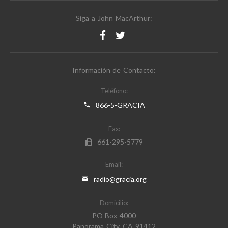
Siga a John MacArthur:
Información de Contacto:
Teléfono:
866-5-GRACIA
Fax:
661-295-5779
Email:
radio@gracia.org
Domicilio:
PO Box 4000
Panorama City, CA 91412