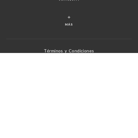
MÁS
Términos y Condiciones
Política de Privacidad
Política de Derechos de Autor
Desatando la verdad de Dios, un versículo a la vez
Desde 1969