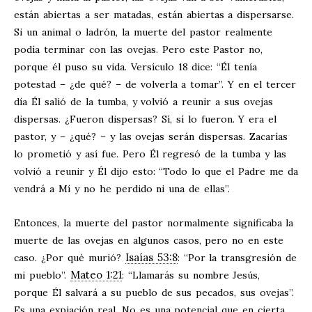
están abiertas a ser matadas, están abiertas a dispersarse.
Si un animal o ladrón, la muerte del pastor realmente
podía terminar con las ovejas. Pero este Pastor no,
porque él puso su vida. Versículo 18 dice: “Él tenía
potestad – ¿de qué? – de volverla a tomar”. Y en el tercer
día Él salió de la tumba, y volvió a reunir a sus ovejas
dispersas. ¿Fueron dispersas? Sí, sí lo fueron. Y era el
pastor, y – ¿qué? – y las ovejas serán dispersas. Zacarías
lo prometió y así fue. Pero Él regresó de la tumba y las
volvió a reunir y Él dijo esto: “Todo lo que el Padre me da
vendrá a Mí y no he perdido ni una de ellas”.
Entonces, la muerte del pastor normalmente significaba la
muerte de las ovejas en algunos casos, pero no en este
Isaías 53:8
caso. ¿Por qué murió?
: “Por la transgresión de
Mateo 1:21
mi pueblo”.
: “Llamarás su nombre Jesús,
porque Él salvará a su pueblo de sus pecados, sus ovejas”.
Es una expiación real. No es una potencial que en cierta