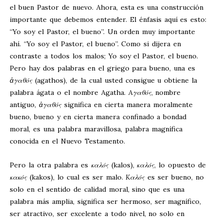
el buen Pastor de nuevo. Ahora, esta es una construcción
importante que debemos entender. El énfasis aquí es esto:
“Yo soy el Pastor, el bueno”. Un orden muy importante
ahí. “Yo soy el Pastor, el bueno”. Como si dijera en
contraste a todos los malos; Yo soy el Pastor, el bueno.
Pero hay dos palabras en el griego para bueno, una es
ἀγαθός
(agathos), de la cual usted consigue u obtiene la
palabra ágata o el nombre Agatha.
A
γαθός
, nombre
antiguo,
ἀγαθός
significa en cierta manera moralmente
bueno, bueno y en cierta manera confinado a bondad
moral, es una palabra maravillosa, palabra magnífica
conocida en el Nuevo Testamento.
Pero la otra palabra es
καλός
(kalos),
καλός
, lo opuesto de
κακός
(kakos), lo cual es ser malo.
K
αλός
es ser bueno, no
solo en el sentido de calidad moral, sino que es una
palabra más amplia, significa ser hermoso, ser magnífico,
ser atractivo, ser excelente a todo nivel, no solo en