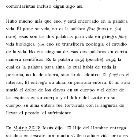
comentaristas incluso digan algo así.
Hubo mucho más que eso, y está encerrado en la palabra
vida. Él pone su vida, no es la palabra
βίος
(bios) o
ζωή
(zoe), esas son las dos palabras para vida en griego.
βίος
,
vida biológica,
ζωή
, eso se translitera zoología, el estudio
de la vida. No era ninguna de esas dos palabras en cierta
manera científicas. Es la palabra
ψυχή
(psuché),
ψυχή
, la
cual es la palabra para alma, lo cual habla de toda la
persona, no lo de afuera, sino lo de adentro. El
ψυχή
es el
interior, Él entregó su alma, su persona entera. Él no solo
sintió el dolor de los clavos en su cuerpo y el dolor de
las espinas en su cuerpo y el dolor del azote en su
cuerpo, su alma entera fue torturada con la angustia de
llevar el pecado, el sufrimiento.
Mateo 20:28
En
Jesús dijo: “El Hijo del Hombre entrega
su alma en rescate por muchos”. Se traduce vida, pero es