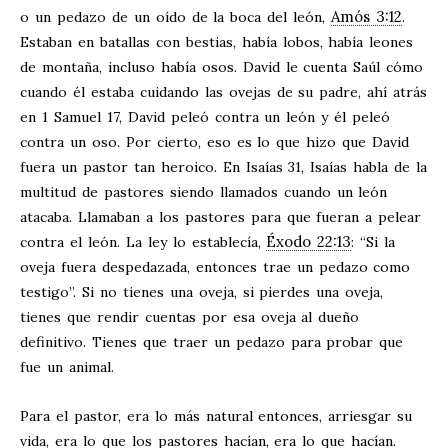
Amós 3:12
o un pedazo de un oído de la boca del león,
.
Estaban en batallas con bestias, había lobos, había leones
de montaña, incluso había osos. David le cuenta Saúl cómo
cuando él estaba cuidando las ovejas de su padre, ahí atrás
en 1 Samuel 17
, David peleó contra un león y él peleó
contra un oso. Por cierto, eso es lo que hizo que David
fuera un pastor tan heroico. En Isaías 31
, Isaías habla de la
multitud de pastores siendo llamados cuando un león
atacaba. Llamaban a los pastores para que fueran a pelear
Éxodo 22:13
contra el león. La ley lo establecía,
: “Si la
oveja fuera despedazada, entonces trae un pedazo como
testigo”. Si no tienes una oveja, si pierdes una oveja,
tienes que rendir cuentas por esa oveja al dueño
definitivo. Tienes que traer un pedazo para probar que
fue un animal.
Para el pastor, era lo más natural entonces, arriesgar su
vida, era lo que los pastores hacían, era lo que hacían.