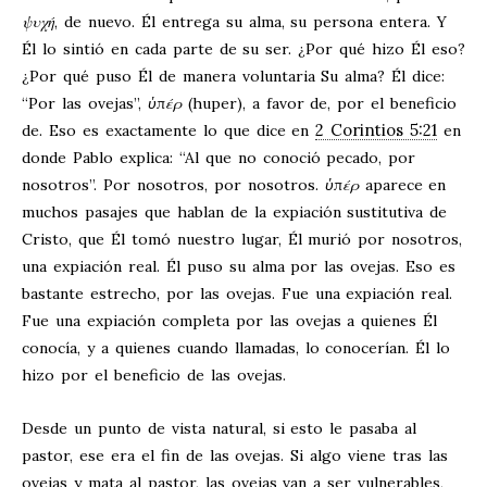
ψυχή
, de nuevo. Él entrega su alma, su persona entera. Y
Él lo sintió en cada parte de su ser. ¿Por qué hizo Él eso?
¿Por qué puso Él de manera voluntaria Su alma? Él dice:
“Por las ovejas”,
ὑπέρ
(huper), a favor de, por el beneficio
2 Corintios 5:21
de. Eso es exactamente lo que dice en
en
donde Pablo explica: “Al que no conoció pecado, por
nosotros”. Por nosotros, por nosotros.
ὑπέρ
aparece en
muchos pasajes que hablan de la expiación sustitutiva de
Cristo, que Él tomó nuestro lugar, Él murió por nosotros,
una expiación real. Él puso su alma por las ovejas. Eso es
bastante estrecho, por las ovejas. Fue una expiación real.
Fue una expiación completa por las ovejas a quienes Él
conocía, y a quienes cuando llamadas, lo conocerían. Él lo
hizo por el beneficio de las ovejas.
Desde un punto de vista natural, si esto le pasaba al
pastor, ese era el fin de las ovejas. Si algo viene tras las
ovejas y mata al pastor, las ovejas van a ser vulnerables,