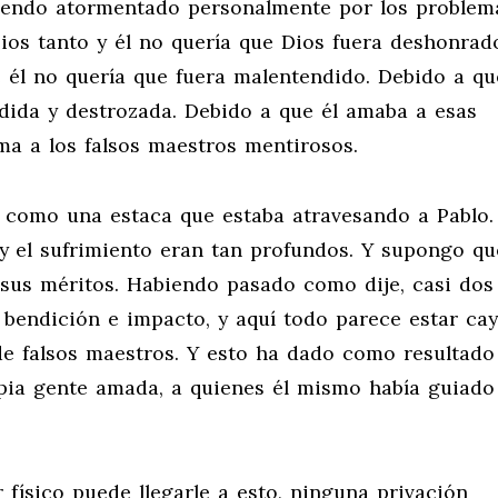
a siendo atormentado personalmente por los problem
Dios tanto y él no quería que Dios fuera deshonrad
 él no quería que fuera malentendido. Debido a qu
vidida y destrozada. Debido a que él amaba a esas
ima a los falsos maestros mentirosos.
a como una estaca que estaba atravesando a Pablo.
 y el sufrimiento eran tan profundos. Y supongo qu
sus méritos. Habiendo pasado como dije, casi dos
y bendición e impacto, y aquí todo parece estar ca
de falsos maestros. Y esto ha dado como resultado
opia gente amada, a quienes él mismo había guiado
 físico puede llegarle a esto, ninguna privación