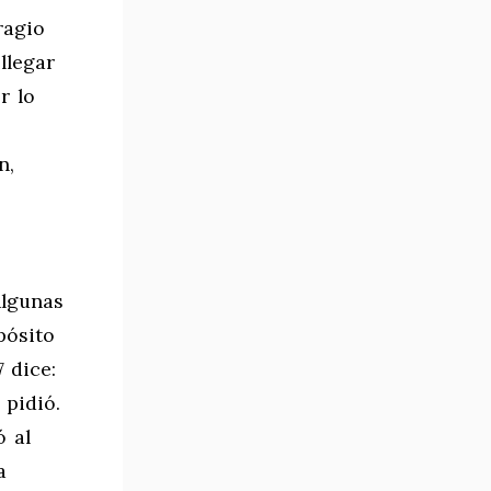
ragio
llegar
r lo
n,
Algunas
pósito
7 dice:
 pidió.
ó al
a