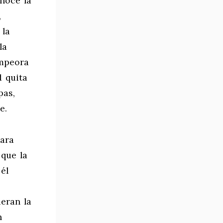
onoce la
,
 la
la
empeora
d quita
pas,
e.
para
 que la
él
eran la
n