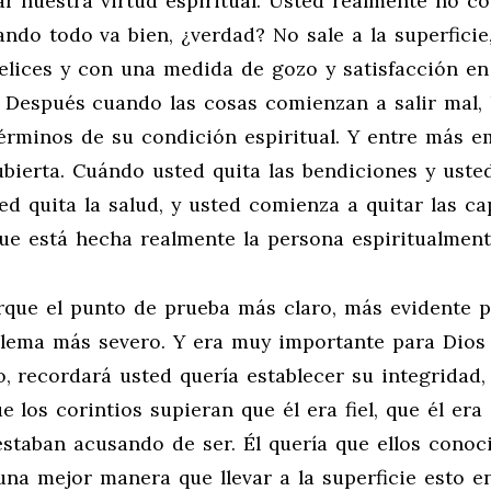
lar nuestra virtud espiritual. Usted realmente no c
ndo todo va bien, ¿verdad? No sale a la superficie
elices y con una medida de gozo y satisfacción en
. Después cuando las cosas comienzan a salir mal, 
 términos de su condición espiritual. Y entre más 
ubierta. Cuándo usted quita las bendiciones y uste
ted quita la salud, y usted comienza a quitar las ca
ue está hecha realmente la persona espiritualment
orque el punto de prueba más claro, más evidente 
oblema más severo. Y era muy importante para Dios
, recordará usted quería establecer su integridad, 
e los corintios supieran que él era fiel, que él era
staban acusando de ser. Él quería que ellos conoci
 una mejor manera que llevar a la superficie esto e