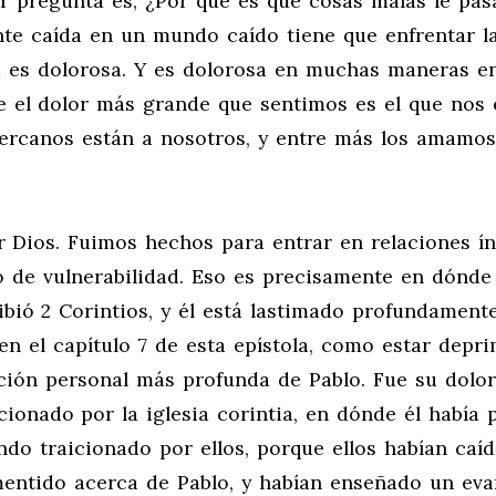
 pregunta es, ¿Por qué es que cosas malas le pas
nte caída en un mundo caído tiene que enfrentar l
da es dolorosa. Y es dolorosa en muchas maneras e
 el dolor más grande que sentimos es el que nos 
cercanos están a nosotros, y entre más los amamo
r Dios. Fuimos hechos para entrar en relaciones ín
 de vulnerabilidad. Eso es precisamente en dónde
bió 2 Corintios, y él está lastimado profundamente
n el capítulo 7 de esta epístola, como estar depri
ción personal más profunda de Pablo. Fue su dolor
cionado por la iglesia corintia, en dónde él había
ndo traicionado por ellos, porque ellos habían caíd
mentido acerca de Pablo, y habían enseñado un eva