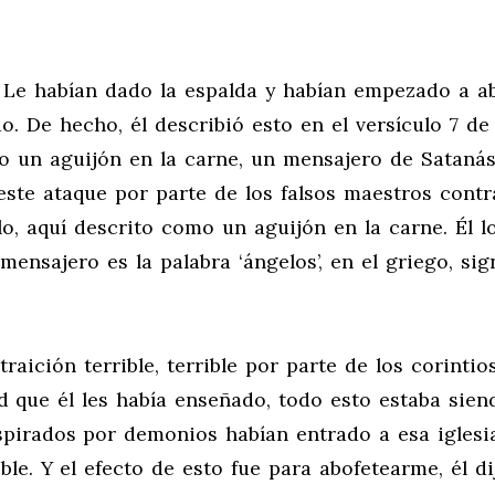
. Le habían dado la espalda y habían empezado a a
o. De hecho, él describió esto en el versículo 7 de
do un aguijón en la carne, un mensajero de Sataná
 este ataque por parte de los falsos maestros contr
lo, aquí descrito como un aguijón en la carne. Él l
nsajero es la palabra ‘ángelos’, en el griego, sign
raición terrible, terrible por parte de los corintios
d que él les había enseñado, todo esto estaba sien
spirados por demonios habían entrado a esa iglesi
ble. Y el efecto de esto fue para abofetearme, él di