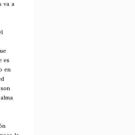
s va a
el
que
e es
o en
ed
 son
 alma
ión