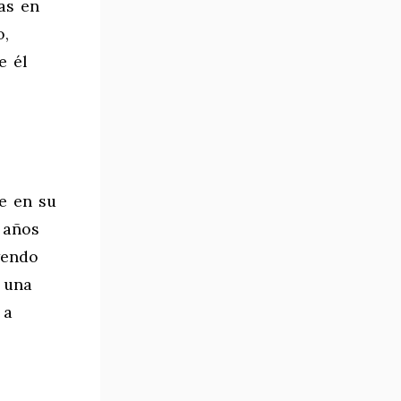
as en
o,
e él
e en su
 años
yendo
 una
 a