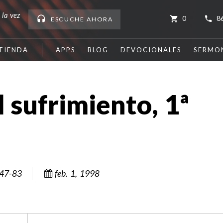
 la vez
0
8
ESCUCHE
AHORA
TIENDA
APPS
BLOG
DEVOCIONALES
SERMO
 sufrimiento, 1ª
47-83
feb. 1, 1998