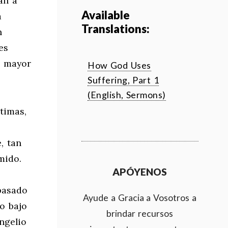
an a
Available
a
Translations:
n
es
s mayor
How God Uses
Suffering, Part 1
(English, Sermons)
timas,
, tan
mido.
APÓYENOS
 pasado
Ayude a Gracia a Vosotros a
o bajo
brindar recursos
ngelio