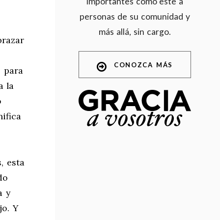
importantes como este a
personas de su comunidad y
más allá, sin cargo.
brazar
CONOZCA MÁS
s para
a la
o
ifica
, esta
do
a y
jo. Y