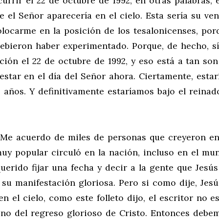
rrir el 22 de octubre de 1992, en otras palabras, 
e el Señor aparecería en el cielo. Esta sería su ve
colocarme en la posición de los tesalonicenses, por
debieron haber experimentado. Porque, de hecho, sí
ción el 22 de octubre de 1992, y eso está a tan son
star en el día del Señor ahora. Ciertamente, esta
o años. Y definitivamente estaríamos bajo el reinad
 Me acuerdo de miles de personas que creyeron en
uy popular circuló en la nación, incluso en el mu
rido fijar una fecha y decir a la gente que Jesús
 su manifestación gloriosa. Pero si como dije, Jesú
n el cielo, como este folleto dijo, el escritor no e
sino del regreso glorioso de Cristo. Entonces debe