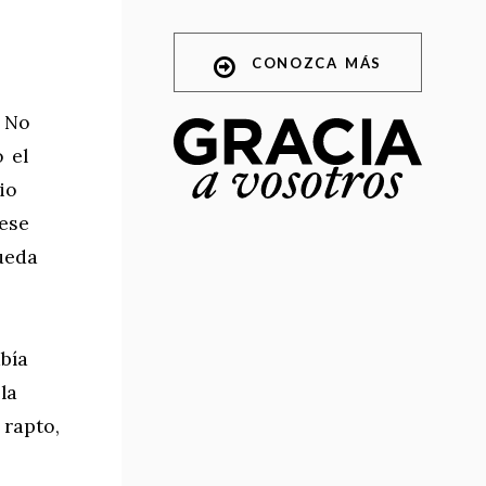
CONOZCA MÁS
. No
 el
io
ese
ueda
bía
la
 rapto,