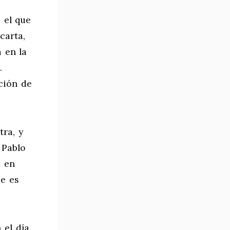
 el que
carta,
a en la
.
ción de
ra, y
 Pablo
a en
ue es
 el día