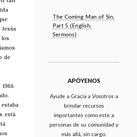
en tan
nida
The Coming Man of Sin,
que
Part 5 (English,
 Jesús
Sermons)
 los
ríamos
o de
APÓYENOS
 1988
ndo.
Ayude a Gracia a Vosotros a
 estaba
brindar recursos
s está
importantes como este a
stá
personas de su comunidad y
mos
más allá, sin cargo.