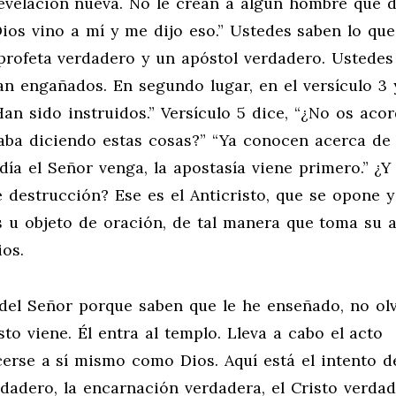
velación nueva. No le crean a algún hombre que d
ios vino a mí y me dijo eso.” Ustedes saben lo que
profeta verdadero y un apóstol verdadero. Ustedes
n engañados. En segundo lugar, en el versículo 3 
 Han sido instruidos.” Versículo 5 dice, “¿No os acor
aba diciendo estas cosas?” “Ya conocen acerca de 
 día el Señor venga, la apostasía viene primero.” ¿Y
 destrucción? Ese es el Anticristo, que se opone y
s u objeto de oración, de tal manera que toma su 
os.
 del Señor porque saben que le he enseñado, no olv
sto viene. Él entra al templo. Lleva a cabo el acto
cerse a sí mismo como Dios. Aquí está el intento d
dadero, la encarnación verdadera, el Cristo verdad