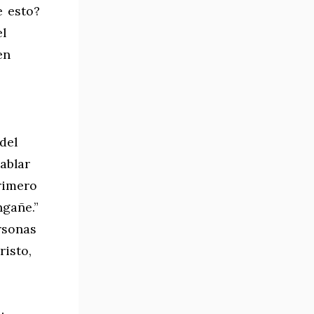
e esto?
l
en
del
ablar
rimero
gañe.”
rsonas
risto,