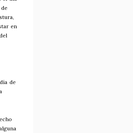
 de
stura,
star en
del
 día de
a
hecho
 alguna