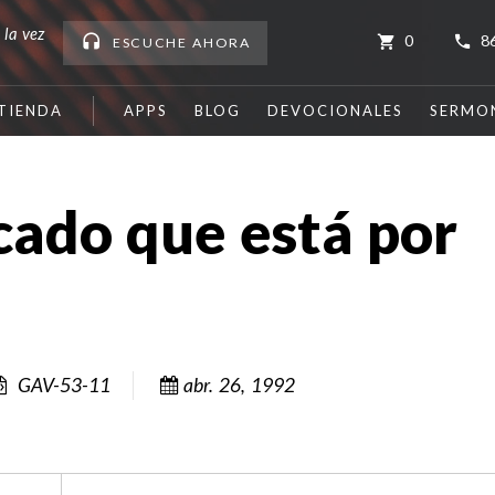
 la vez
0
8
ESCUCHE
AHORA
TIENDA
APPS
BLOG
DEVOCIONALES
SERMO
cado que está por
GAV-53-11
abr. 26, 1992