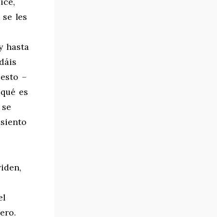
ice,
 se les
y hasta
dáis
esto –
 qué es
 se
asiento
iden,
el
ero.