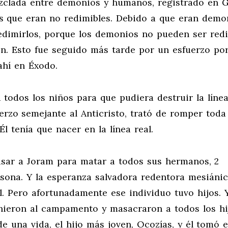
zclada entre demonios y humanos, registrado en 
s que eran no redimibles. Debido a que eran demo
edimirlos, porque los demonios no pueden ser red
ón. Esto fue seguido más tarde por un esfuerzo po
ahí en Éxodo.
 todos los niños para que pudiera destruir la líne
erzo semejante al Anticristo, trató de romper toda
Él tenía que nacer en la línea real.
l usar a Joram para matar a todos sus hermanos, 2
ersona. Y la esperanza salvadora redentora mesiáni
. Pero afortunadamente ese individuo tuvo hijos. 
nieron al campamento y masacraron a todos los hi
e una vida, el hijo más joven, Ocozías, y él tomó e