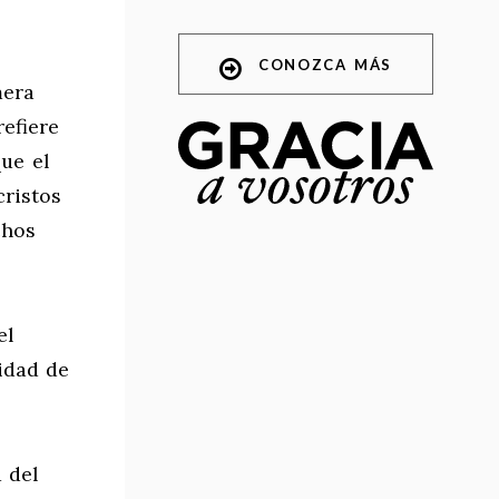
CONOZCA MÁS
mera
refiere
que el
cristos
chos
el
eidad de
u del