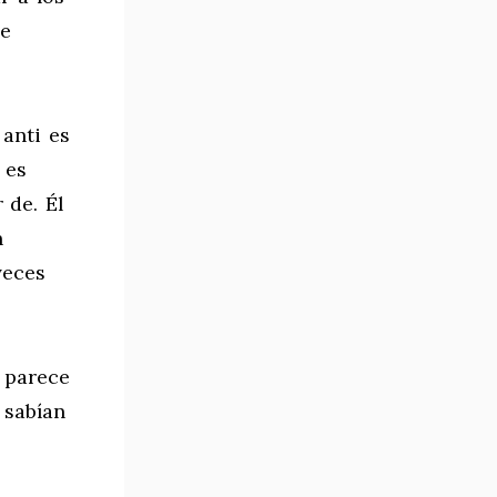
ue
 anti es
 es
 de. Él
n
veces
e parece
 sabían