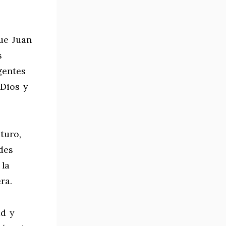
que Juan
s
gentes
Dios y
turo,
des
 la
ra.
d y