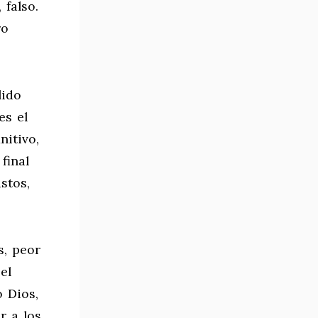
 falso.
ro
lido
es el
nitivo,
final
stos,
s, peor
el
o Dios,
r a los