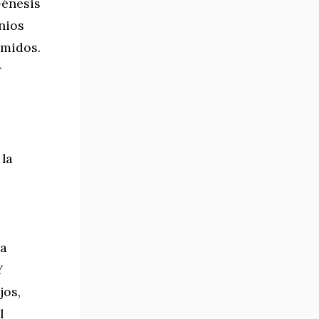
Génesis
nios
imidos.
r
a
 la
ca
Y
jos,
l