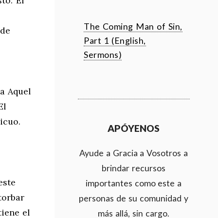
to. Él
The Coming Man of Sin,
 de
Part 1 (English,
Sermons)
ma Aquel
El
icuo.
APÓYENOS
Ayude a Gracia a Vosotros a
brindar recursos
este
importantes como este a
torbar
personas de su comunidad y
tiene el
más allá, sin cargo.