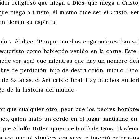
líder religioso que niega a Dios, que niega a Cristo,
ue niega a Cristo, él mismo dice ser el Cristo. Pe
n tienen su espíritu.
culo 7, él dice, “Porque muchos engañadores han sa
esucristo como habiendo venido en la carne. Este 
uede ver aquí que mientras que hay un nombre defi
e de perdición, hijo de destrucción, inicuo. Uno 
de Satanás. el Anticristo final. Hay muchos Anticri
go de la historia del mundo.
or que cualquier otro, peor que los peores hombre
nes, quien mató un cerdo en el lugar santísimo en 
que Adolfo Hitler, quien se burló de Dios, blasfem
voz que ni siquiera era suya, e intentó extermina