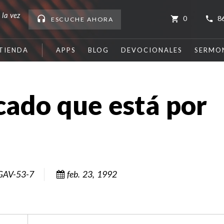
 la vez
0
8
ESCUCHE
AHORA
TIENDA
APPS
BLOG
DEVOCIONALES
SERMO
cado que está por
GAV-53-7
feb. 23, 1992