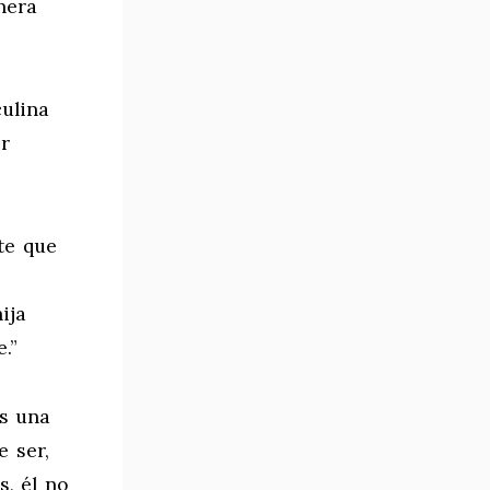
nera
ulina
r
te que
ija
.”
es una
e ser,
s, él no