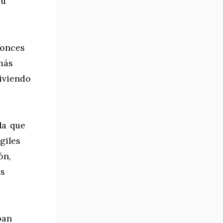
su
tonces
más
iviendo
la que
giles
ón,
as
pan