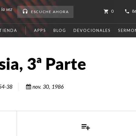
 la vez
0
8
ESCUCHE
AHORA
TIENDA
APPS
BLOG
DEVOCIONALES
SERMO
sia, 3ª Parte
54-38
nov. 30, 1986