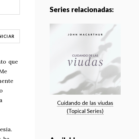
Series relacionadas:
NICIAR
nto que
 Me
mente
o
a
Cuidando de las viudas
(Topical Series)
esia.
s ha