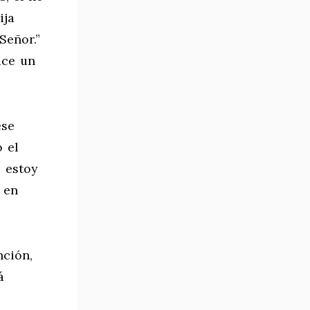
ija
Señor.”
ace un
ese
 el
 estoy
 en
nción,
á