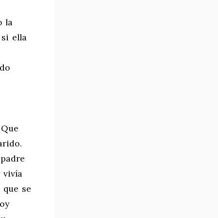
 la
si ella
ndo
. Que
arido.
 padre
 vivía
 que se
toy