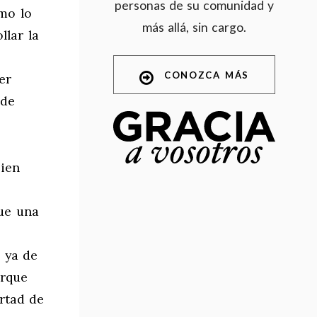
personas de su comunidad y
omo lo
más allá, sin cargo.
llar la
CONOZCA MÁS
er
 de
bien
que una
 ya de
orque
ertad de