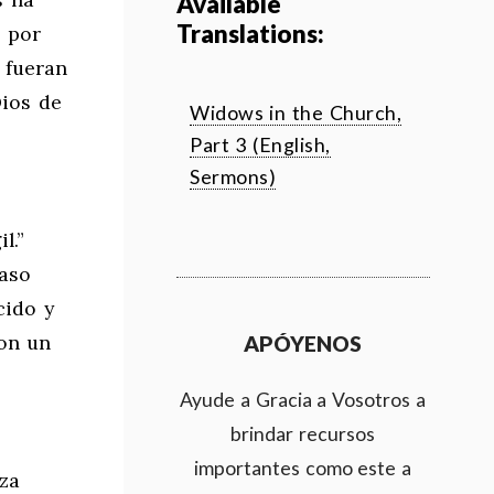
Available
Translations:
 por
 fueran
Dios de
Widows in the Church,
Part 3 (English,
Sermons)
l.”
aso
cido y
con un
APÓYENOS
Ayude a Gracia a Vosotros a
brindar recursos
importantes como este a
eza