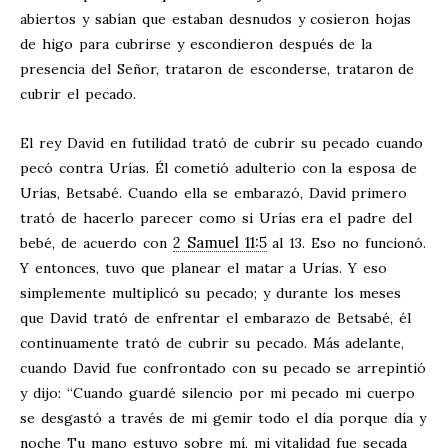
abiertos y sabían que estaban desnudos y cosieron hojas
de higo para cubrirse y escondieron después de la
presencia del Señor, trataron de esconderse, trataron de
cubrir el pecado.
El rey David en futilidad trató de cubrir su pecado cuando
pecó contra Urías. Él cometió adulterio con la esposa de
Urías, Betsabé. Cuando ella se embarazó, David primero
trató de hacerlo parecer como si Urías era el padre del
2 Samuel 11:5
bebé, de acuerdo con
al 13. Eso no funcionó.
Y entonces, tuvo que planear el matar a Urías. Y eso
simplemente multiplicó su pecado; y durante los meses
que David trató de enfrentar el embarazo de Betsabé, él
continuamente trató de cubrir su pecado. Más adelante,
cuando David fue confrontado con su pecado se arrepintió
y dijo: “Cuando guardé silencio por mi pecado mi cuerpo
se desgastó a través de mi gemir todo el día porque día y
noche Tu mano estuvo sobre mí, mi vitalidad fue secada