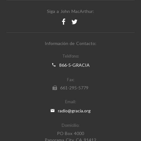
Siga a John MacArthur:
Información de Contacto:
Teléfono:
866-5-GRACIA
Fax:
661-295-5779
Email:
radio@gracia.org
Domicilio:
PO Box 4000
Panorama City, CA 91412