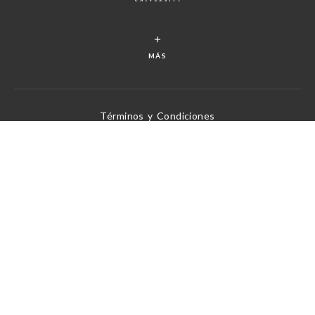
MÁS
Términos y Condiciones
Política de Privacidad
Política de Derechos de Autor
Desatando la verdad de Dios, un versículo a la vez
Desde 1969