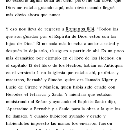
no escuché alguna señal del cielo, pero fue tan obvio que
Dios me estaba guiando aquí, más obvio cuando llegué,
más obvio ahora que nunca.
Romanos 8:14
Y eso nos lleva de regreso a
, “Todos los
que son guiados por el Espíritu de Dios, estos son los
hijos de Dios.” Él no nada más lo echa a andar a usted y
después lo deja solo, tú sigues a partir de ahí. Es un poco
más dramático por ejemplo en el libro de los Hechos, en
el capítulo 13 del libro de los Hechos, habían en Antioquia,
en el versículo 1, en la iglesia que estaba ahí, profetas y
maestros, Bernabé y Simeón, quien era llamado Níger y
Lucio de Cirene y Manáen, quien había sido criado con
Herodes el tetrarca, y Saulo. Y mientras que estaban
ministrando al Señor y ayunando el Espíritu Santo dijo,
“Apartadme a Bernabé y a Saulo para la obra a la que los
he llamado. Y cuando hubieron ayunado y orado y
habiéndoles impuesto las manos los enviaron, fueron