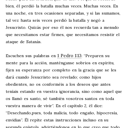
bien, él perdió la batalla muchas veces. Muchas veces. En
una noche, en tres ocasiones separadas, y si las sumamos,
tal vez hasta seis veces perdió la batalla y negó a
Jesucristo. Quizás por eso él nos recuerda tan a menudo
que necesitamos estar firmes, que necesitamos resistir el
ataque de Satanás.
1 Pedro 1:13
Escuchen sus palabras en
: “Preparen su
mente para la acción, manténganse sobrios en espíritu,
fijen su esperanza por completo en la gracia que se les
dará cuando Jesucristo sea revelado; como hijos
obedientes, no os conforméis a los deseos que antes
teníais estando en vuestra ignorancia, sino como aquel que
os llamó es santo, sé también vosotros santos en toda
vuestra manera de vivir”. En el capítulo 2, él dice:
“Desechando,pues, toda malicia, todo engaño, hipocresía,
envidias”. Él repite estas instrucciones incluso en su
segunda epístola, advirtiéndonos en lo que creo que todo