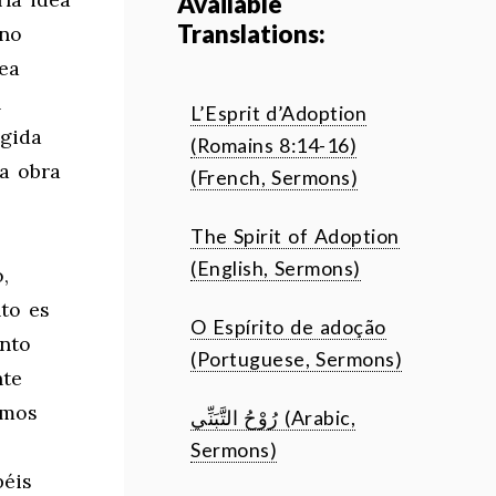
Available
Translations:
 no
sea
n
L’Esprit d’Adoption
ngida
(Romains 8:14-16)
la obra
(French, Sermons)
The Spirit of Adoption
(English, Sermons)
,
nto es
O Espírito de adoção
ento
(Portuguese, Sermons)
nte
amos
رُوْحُ التَّبَنِّي (Arabic,
Sermons)
béis