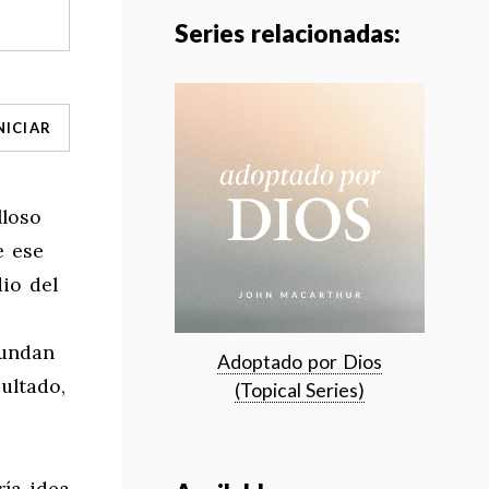
Series relacionadas:
NICIAR
lloso
 ese
dio del
bundan
Adoptado por Dios
ultado,
(Topical Series)
ría idea