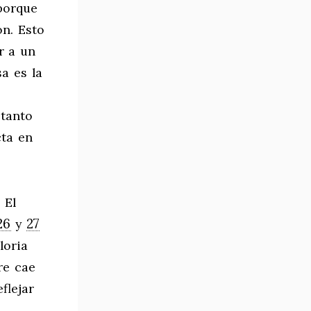
porque
ón. Esto
r a un
a es la
 tanto
cta en
 El
26
27
y
loria
re cae
flejar