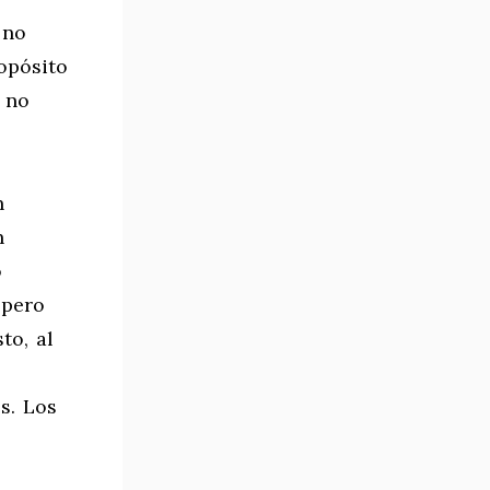
 no
opósito
, no
n
n
ó
 pero
to, al
s. Los