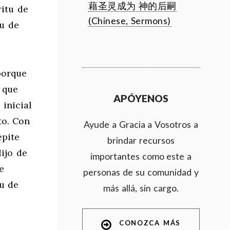
藉圣灵成为 神的后嗣
ritu de
(Chinese, Sermons)
tu de
porque
 que
APÓYENOS
inicial
to. Con
Ayude a Gracia a Vosotros a
epite
brindar recursos
ijo de
importantes como este a
e
personas de su comunidad y
tu de
más allá, sin cargo.
CONOZCA MÁS