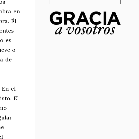
os
obra en
ra. Él
yentes
no es
ueve o
ra de
 En el
sto. El
omo
gular
me
el