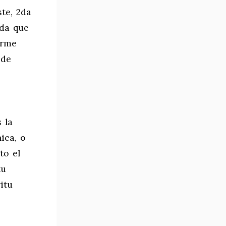
te, 2da
ada que
orme
 de
 la
ica, o
to el
tu
itu