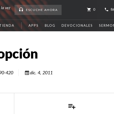
 la vez
0
8
ESCUCHE
AHORA
TIENDA
APPS
BLOG
DEVOCIONALES
SERMO
dopción
90-420
dic. 4, 2011