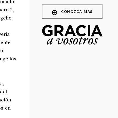
lamado
mero 2,
CONOZCA MÁS
gelio,
vería
mente
mo
ngelios
a,
del
ación
os en