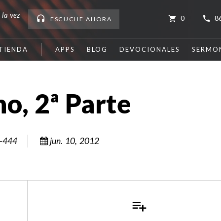
 la vez
0
8
ESCUCHE
AHORA
TIENDA
APPS
BLOG
DEVOCIONALES
SERMO
no, 2ª Parte
-444
jun. 10, 2012