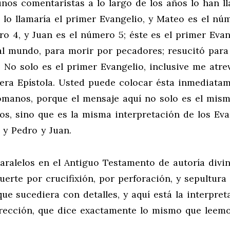
unos comentaristas a lo largo de los años lo han l
yo lo llamaría el primer Evangelio, y Mateo es el nú
o 4, y Juan es el número 5; éste es el primer Evan
al mundo, para morir por pecadores; resucitó para
. No solo es el primer Evangelio, inclusive me atre
imera Epístola. Usted puede colocar ésta inmediata
omanos, porque el mensaje aquí no solo es el mis
os, sino que es la misma interpretación de los Eva
 y Pedro y Juan.
ralelos en el Antiguo Testamento de autoría divin
uerte por crucifixión, por perforación, y sepultura 
ue sucediera con detalles, y aquí está la interpret
rección, que dice exactamente lo mismo que leem