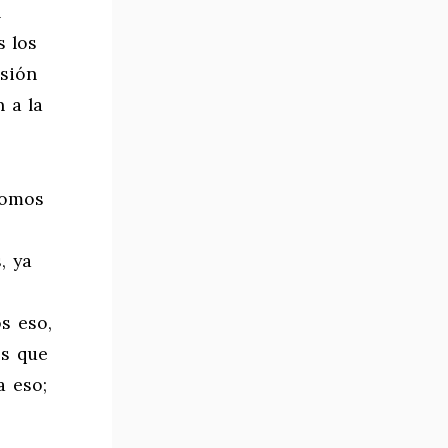
l
s los
esión
n a la
somos
, ya
s eso,
os que
a eso;