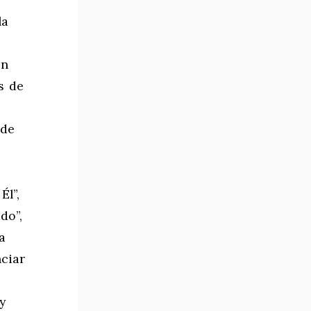
la
en
s de
e
 de
Él”,
do”,
a
ciar
o
y