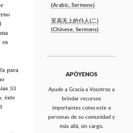
(Arabic, Sermons)
er
erno
至高无上的仆人(二)
l
(Chinese, Sermons)
una
a es
 Es para
APÓYENOS
uo
ías 53
Ayude a Gracia a Vosotros a
, éste
brindar recursos
l
importantes como este a
personas de su comunidad y
más allá, sin cargo.