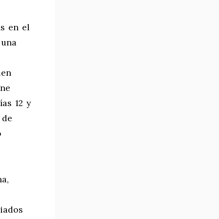
s en el
 una
ien
ene
ías 12
y
 de
o
na,
piados