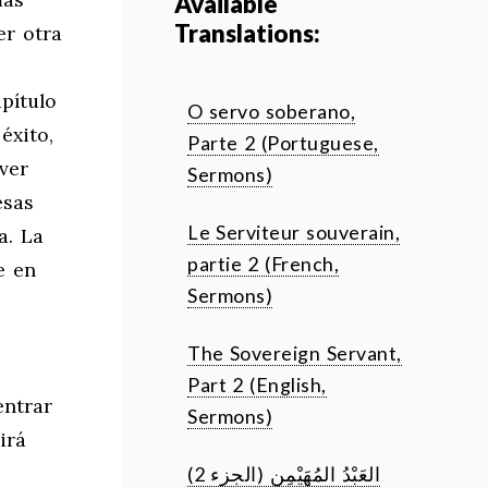
Available
Translations:
er otra
pítulo
O servo soberano,
éxito,
Parte 2 (Portuguese,
ver
Sermons)
esas
Le Serviteur souverain,
a. La
partie 2 (French,
e en
Sermons)
The Sovereign Servant,
Part 2 (English,
entrar
Sermons)
irá
العَبْدُ المُهَيْمِن (الجزء 2)