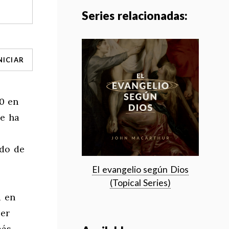
Series relacionadas:
NICIAR
10 en
se ha
ado de
El evangelio según Dios
(Topical Series)
d en
ser
más