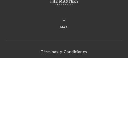
MÁS
Términos y Condiciones
Política de Privacidad
Política de Derechos de Autor
Desatando la verdad de Dios, un versículo a la vez
Desde 1969