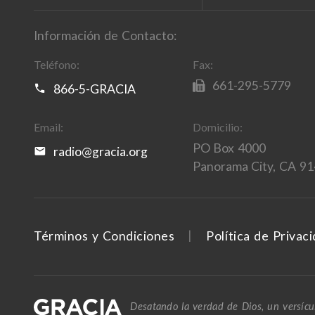
Información de Contacto:
Teléfono:
Fax:
661-295-5779
866-5-GRACIA
Email:
Domicilio:
PO Box 4000
radio@gracia.org
Panorama City, CA 9
Términos y Condiciones
Política de Privac
Desatando la verdad de Dios, un versícul