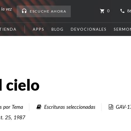
 la vez
0
8
ESCUCHE
AHORA
TIENDA
APPS
BLOG
DEVOCIONALES
SERMO
l cielo
es por Tema
Escrituras seleccionadas
GAV-1
ct. 25, 1987