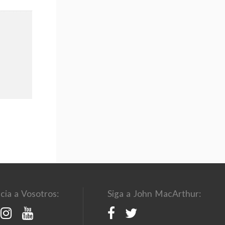
cia a Vosotros:
Siga a John MacArthur: