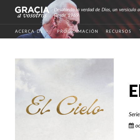
Desatando la verdad de Dios, un versículo a
Desde 1969
ACERCA DE
PROGRAMACIÓN
RECURSOS
E
Seri
o