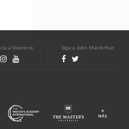
cia a Vosotros:
Siga a John MacArthur:
MÁS