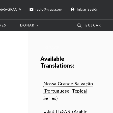
66-5-GRACIA
radio@gracia.org
Iniciar Sesión
NES
DONAR
BUSCAR
Available
Translations:
Nossa Grande Salvação
(Portuguese, Topical
Series)
خَلاصُنا العَظيم (Arabic,