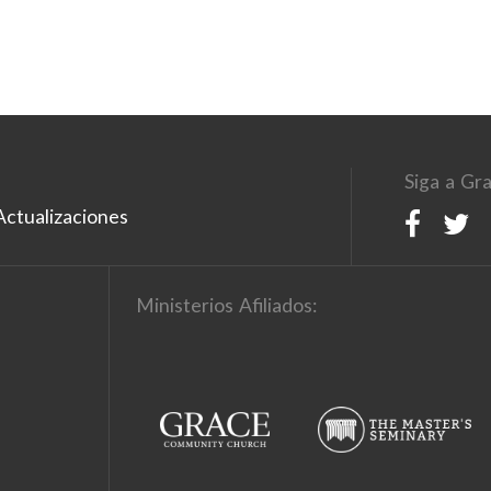
Siga a Gra
ctualizaciones
Ministerios Afiliados: