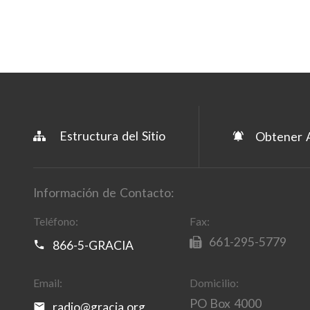
Estructura del Sitio
Obtener A
Información de Contacto:
Teléfono:
Fax:
661-295-5779
866-5-GRACIA
Email:
Domicilio:
PO Box 4000
radio@gracia.org