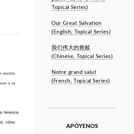
Topical Series)
Our Great Salvation
(English, Topical Series)
我们伟大的救赎
(Chinese, Topical Series)
Notre grand salut
e nuestra
(French, Topical Series)
tiene a su
a herencia
ed, cómo
APÓYENOS