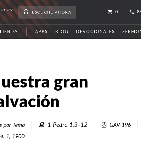
 la vez
0
8
ESCUCHE
AHORA
TIENDA
APPS
BLOG
DEVOCIONALES
SERMO
uestra gran
alvación
1 Pedro 1:3–12
es por Tema
GAV-196
ne. 1, 1900