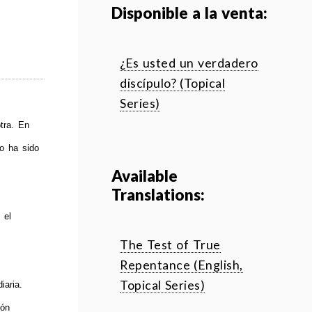
Disponible a la venta:
¿Es usted un verdadero
discípulo? (Topical
Series)
tra. En
to ha sido
Available
Translations:
n
e
l
The Test of True
Repentance (English,
Topical Series)
iaria.
ión