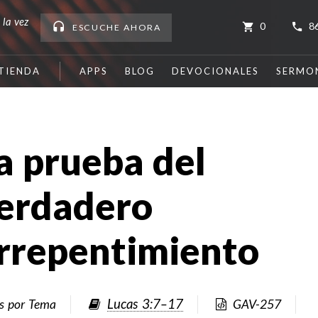
 la vez
0
8
ESCUCHE
AHORA
TIENDA
APPS
BLOG
DEVOCIONALES
SERMO
a prueba del
erdadero
rrepentimiento
Lucas 3:7–17
es por Tema
GAV-257