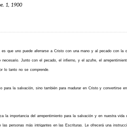
ne. 1, 1900
 es que uno puede aferrarse a Cristo con una mano y al pecado con la o
necesario. Junto con el pecado, el infierno, y el azufre, el arrepentimien
or lo tanto no se comprende.
l
o
p
a
r
a
l
a
salvación
,
s
i
n
o
también para madurar en Cristo y convertirse
e
ica la importancia del arrepentimiento para la salvación y en nuestra vida d
 las personas más intrigantes en las Escrituras. Le ofrecerá una instrucc