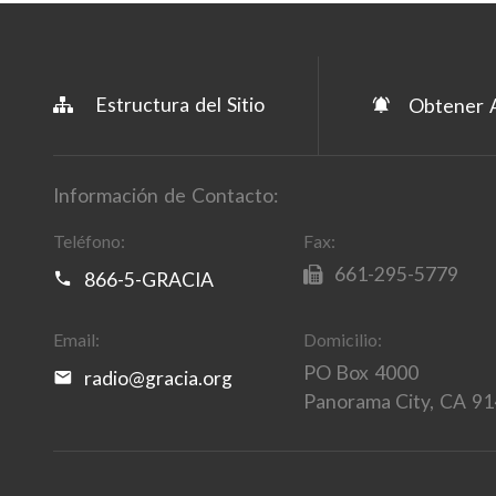
Estructura del Sitio
Obtener A
Información de Contacto:
Teléfono:
Fax:
661-295-5779
866-5-GRACIA
Email:
Domicilio:
PO Box 4000
radio@gracia.org
Panorama City, CA 9