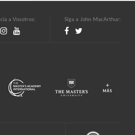
cia a Vosotros:
Siga a John MacArthur:
MÁS