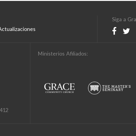
Siga a Gra
ctualizaciones
Ministerios Afiliados:
1412