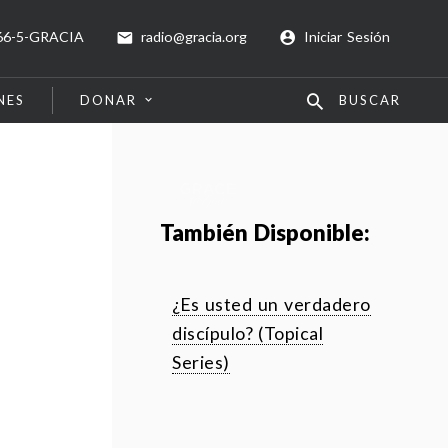
66-5-GRACIA
radio@gracia.org
Iniciar Sesión
NES
DONAR
BUSCAR
También Disponible:
¿Es usted un verdadero
discípulo? (Topical
Series)