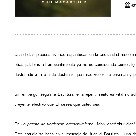
e
Una de las propuestas más espantosas en la cristiandad moderna
otras palabras, el arrepentimiento ya no es considerado como algo 
desterrado a la pila de doctrinas que raras veces se enseñan y p
Sin embargo,
según la Escritura, el arrepentimiento es vi
t
a
l no
s
o
creyente efect
i
v
o
q
u
e
É
l
desea que usted sea.
En
La prueba de verdadero arrepentimiento
, John MacArthur clarif
Este estudio se basa en el mensaje de Juan el Bautista – un
a
de