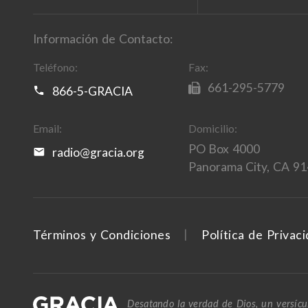
Información de Contacto:
Teléfono:
Fax:
661-295-5779
866-5-GRACIA
Email:
Domicilio:
PO Box 4000
radio@gracia.org
Panorama City, CA 9
Términos y Condiciones
Política de Privac
Desatando la verdad de Dios, un versícul