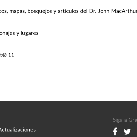
icos, mapas, bosquejos y artículos del Dr. John MacArthu
onajes y lugares
nt® 11
Siga a Gra
ctualizaciones