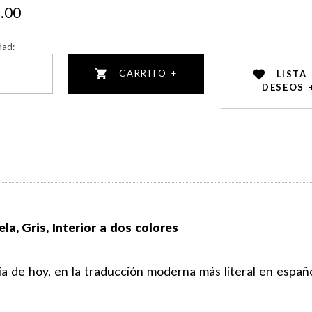
.00
dad:
CARRITO +
LISTA
DESEOS 
a, Gris, Interior a dos colores
ía de hoy, en la traducción moderna más literal en españo