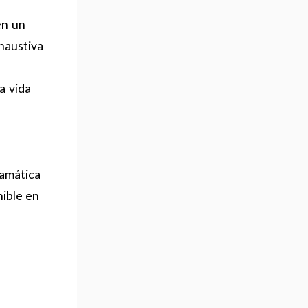
en un
haustiva
a vida
ramática
nible en