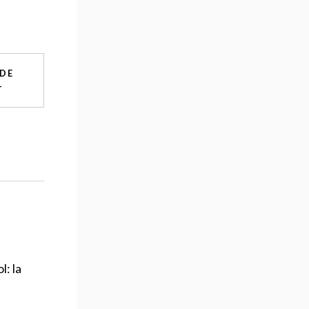
 DE
+
l: la