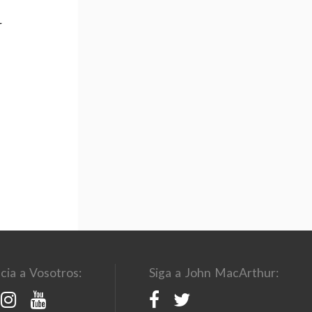
r
cia a Vosotros:
Siga a John MacArthur: