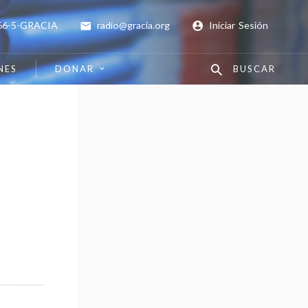
66-5-GRACIA
radio@gracia.org
Iniciar Sesión
NES
DONAR
BUSCAR