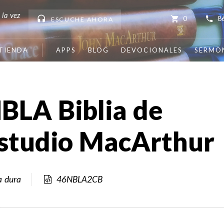
 la vez
0
8
ESCUCHE
AHORA
TIENDA
APPS
BLOG
DEVOCIONALES
SERMO
BLA Biblia de
studio MacArthur
a dura
46NBLA2CB