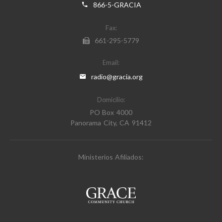
866-5-GRACIA
Fax:
661-295-5779
Email:
radio@gracia.org
Domicilio:
PO Box 4000
Panorama City, CA 91412
Ministerios Afiliados: