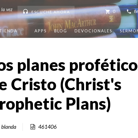
 la vez
0
8
ESCUCHE
AHORA
TIENDA
APPS
BLOG
DEVOCIONALES
SERMO
os planes profético
e Cristo (Christ's
rophetic Plans)
 blanda
461406