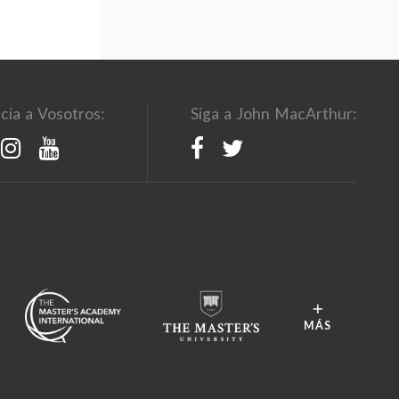
cia a Vosotros:
Siga a John MacArthur:
MÁS