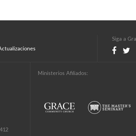
Siga a Gra
ctualizaciones
Ministerios Afiliados:
1412