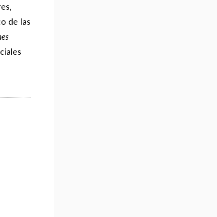
res,
o de las
nes
ciales