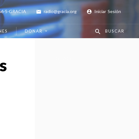
66-5-GRACIA
radio@gracia.org
Iniciar Sesión
NES
DONAR
BUSCAR
s