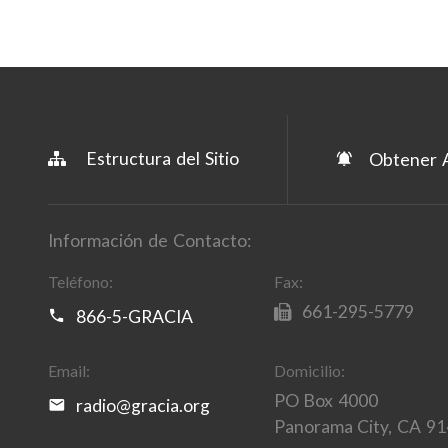
Estructura del Sitio
Obtener A
Información de Contacto:
Teléfono:
Fax:
661-295-5779
866-5-GRACIA
Email:
Domicilio:
PO Box 4000
radio@gracia.org
Panorama City, CA 9