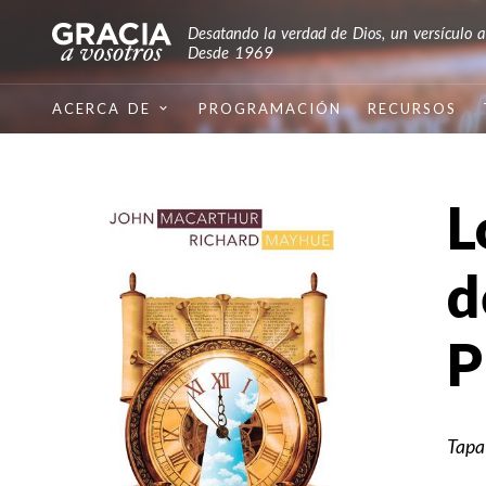
Desatando la verdad de Dios, un versículo a
Desde 1969
ACERCA DE
PROGRAMACIÓN
RECURSOS
L
d
P
Tapa