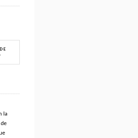
 DE
+
 la
 de
que