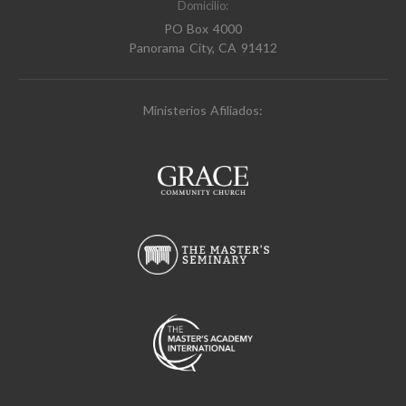
Domicilio:
PO Box 4000
Panorama City, CA 91412
Ministerios Afiliados: