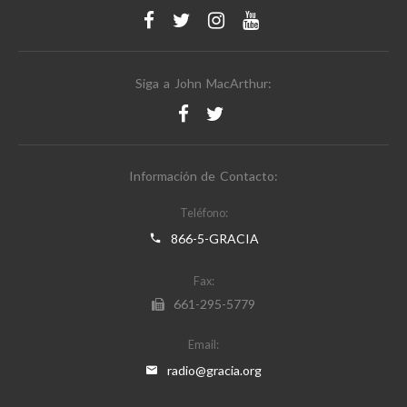
Siga a John MacArthur:
Información de Contacto:
Teléfono:
866-5-GRACIA
Fax:
661-295-5779
Email:
radio@gracia.org