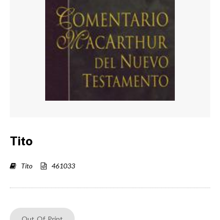
Tito
Tito
461033
Out Of Print