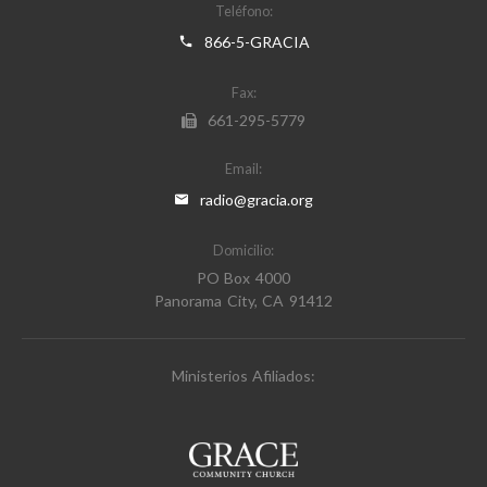
Teléfono:
866-5-GRACIA
Fax:
661-295-5779
Email:
radio@gracia.org
Domicilio:
PO Box 4000
Panorama City, CA 91412
Ministerios Afiliados: