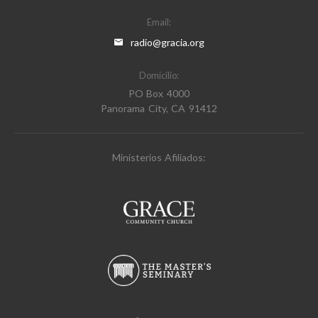
Email:
radio@gracia.org
Domicilio:
PO Box 4000
Panorama City, CA 91412
Ministerios Afiliados: